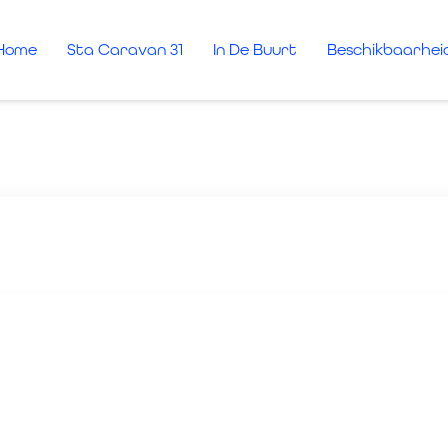
Home
Sta Caravan 31
In De Buurt
Beschikbaarhei